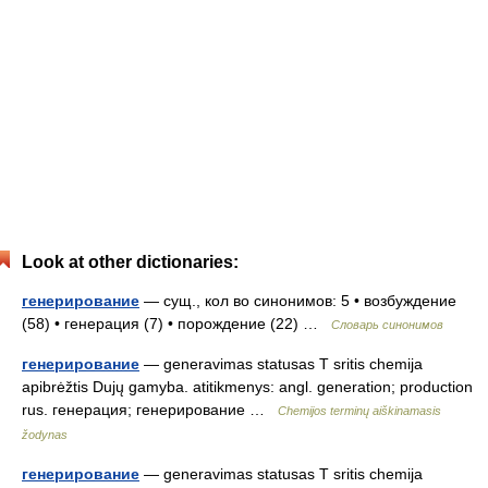
Look at other dictionaries:
генерирование
— сущ., кол во синонимов: 5 • возбуждение
(58) • генерация (7) • порождение (22) …
Словарь синонимов
генерирование
— generavimas statusas T sritis chemija
apibrėžtis Dujų gamyba. atitikmenys: angl. generation; production
rus. генерация; генерирование …
Chemijos terminų aiškinamasis
žodynas
генерирование
— generavimas statusas T sritis chemija