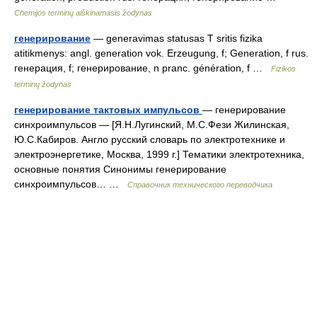
Chemijos terminų aiškinamasis žodynas
генерирование
— generavimas statusas T sritis fizika
atitikmenys: angl. generation vok. Erzeugung, f; Generation, f rus.
генерация, f; генерирование, n pranc. génération, f …
Fizikos
terminų žodynas
генерирование тактовых импульсов
— генерирование
синхроимпульсов — [Я.Н.Лугинский, М.С.Фези Жилинская,
Ю.С.Кабиров. Англо русский словарь по электротехнике и
электроэнергетике, Москва, 1999 г.] Тематики электротехника,
основные понятия Синонимы генерирование
синхроимпульсов… …
Справочник технического переводчика