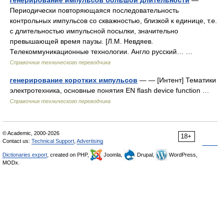
генерирование импульсов большой длительности
—
Периодически повторяющаяся последовательность
контрольных импульсов со скважностью, близкой к единице, т.е.
с длительностью импульсной посылки, значительно
превышающей время паузы. [Л.М. Невдяев.
Телекоммуникационные технологии. Англо русский… …
Справочник технического переводчика
генерирование коротких импульсов
— — [Интент] Тематики
электротехника, основные понятия EN flash device function …
Справочник технического переводчика
© Academic, 2000-2026
18+
Contact us:
Technical Support
,
Advertising
Dictionaries export
, created on PHP,
Joomla,
Drupal,
WordPress,
MODx.