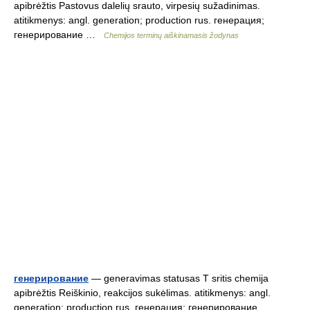
apibrėžtis Pastovus dalelių srauto, virpesių sužadinimas.
atitikmenys: angl. generation; production rus. генерация;
генерирование …
Chemijos terminų aiškinamasis žodynas
генерирование
— generavimas statusas T sritis chemija
apibrėžtis Reiškinio, reakcijos sukėlimas. atitikmenys: angl.
generation; production rus. генерация; генерирование …