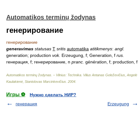
Automatikos terminų žodynas
генерирование
генерирование
generavimas
statusas
T
sritis
automatika
atitikmenys
:
angl.
generation; production
vok.
Erzeugung, f; Generation, f
rus.
генерация, f; генерирование, n
pranc.
génération, f; production, f
Automatikos terminų žodynas. – Vilnius: Technika
.
Vilius Antanas Geleževičius, Angelė
Kaulakienė, Stanislovas Marcinkevičius
.
2004
.
Игры ⚽
Нужно сделать НИР?
генерация
Erzeugung